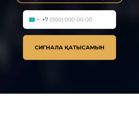
+7
СИГНАЛҒА ҚАТЫСАМЫН