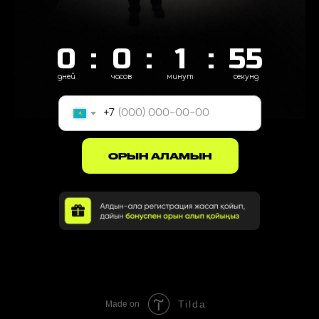
0
:
0
:
1
:
55
дней
часов
минут
секунд
+7
ОРЫН АЛАМЫН
Tilda
Made on