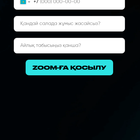
+7
ZOOM-ҒА ҚОСЫЛУ