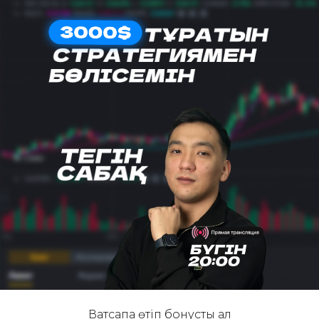
Ватсапқа өтіп бонусты ал