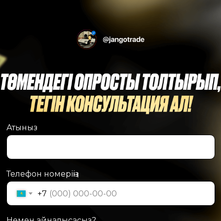
Атыныз
Телефон номеріңіз
+7
Немен айналысасыз?