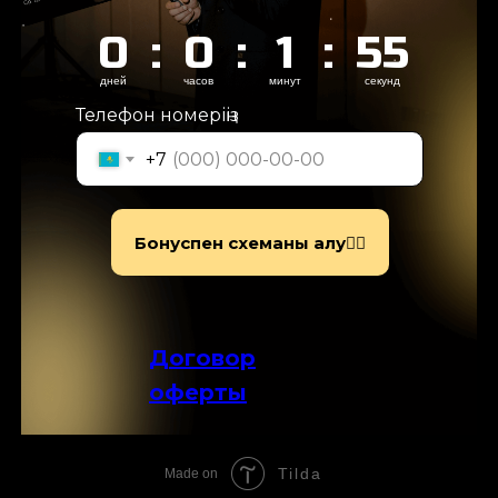
0
:
0
:
1
:
54
дней
часов
минут
секунд
Телефон номеріңіз
+7
Бонуспен схеманы алу👇🏻
Договор
оферты
Tilda
Made on