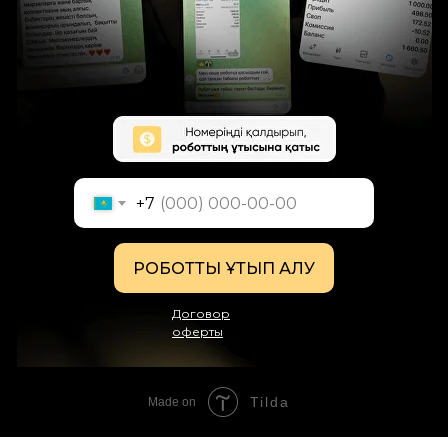
+7
РОБОТТЫ ҰТЫП АЛУ
Договор
оф
ерты
Tilda
Made on