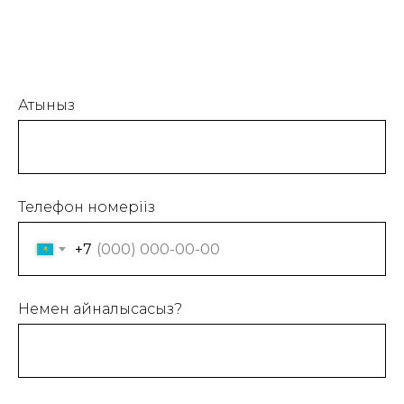
Атыныз
Телефон номеріңіз
+7
Немен айналысасыз?