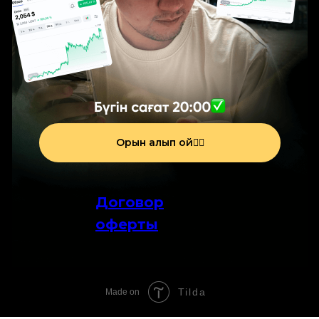
Орын алып қой👇🏻
Договор
оферты
Tilda
Made on